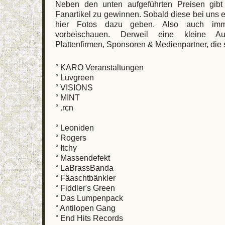
Neben den unten aufgeführten Preisen gib
Fanartikel zu gewinnen. Sobald diese bei uns e
hier Fotos dazu geben. Also auch imm
vorbeischauen. Derweil eine kleine Au
Plattenfirmen, Sponsoren & Medienpartner, die s
° KARO Veranstaltungen
° Luvgreen
° VISIONS
° MINT
° .rcn
° Leoniden
° Rogers
° Itchy
° Massendefekt
° LaBrassBanda
° Fäaschtbänkler
° Fiddler's Green
° Das Lumpenpack
° Antilopen Gang
° End Hits Records