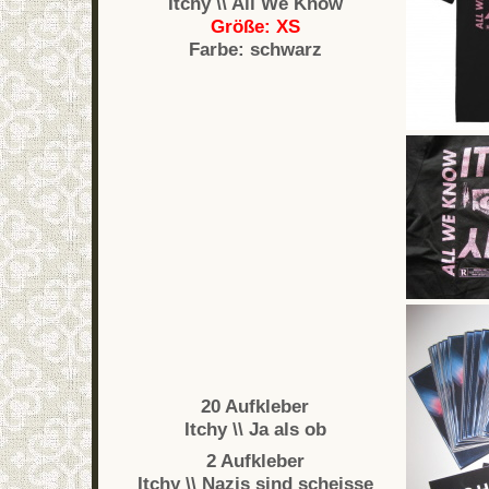
Itchy \\ All We Know
Größe: XS
Farbe: schwarz
20 Aufkleber
Itchy \\ Ja als ob
2 Aufkleber
Itchy \\ Nazis sind scheisse