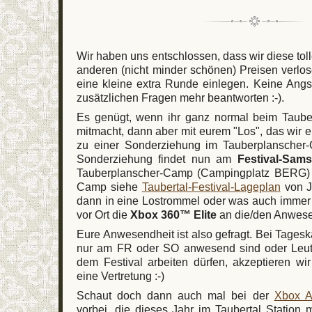
Wir haben uns entschlossen, dass wir diese tol
anderen (nicht minder schönen) Preisen verlo
eine kleine extra Runde einlegen. Keine Angs
zusätzlichen Fragen mehr beantworten :-).
Es genügt, wenn ihr ganz normal beim Taube
mitmacht, dann aber mit eurem "Los", das wir 
zu einer Sonderziehung im Tauberplanscher-
Sonderziehung findet nun am
Festival-Sam
Tauberplanscher-Camp (Campingplatz BERG) s
Camp siehe
Taubertal-Festival-Lageplan
von J
dann in eine Lostrommel oder was auch immer 
vor Ort die
Xbox 360™ Elite
an die/den Anwese
Eure Anwesendheit ist also gefragt. Bei Tageska
nur am FR oder SO anwesend sind oder Leute
dem Festival arbeiten dürfen, akzeptieren w
eine Vertretung :-)
Schaut doch dann auch mal bei der
Xbox A
vorbei, die dieses Jahr im Taubertal Station