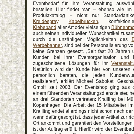
Eventbedarf für ihre Veranstaltung auswäh
bestellen. Hier findet man – ebenso wie im 
Produktkatalog – nicht nur Standardart
Kreidespray
,
Kabelbrücken
, konfektion
Klebeband
aller Art oder vielseitigen
Bühnenmo
auch seinen individuellen Wunschartikel zusa
durch die unzähligen Möglichkeiten des
D
Werbebanner
, sind bei der Personalisierung v
keine Grenzen gesetzt. „Seit fast 20 Jahren 
Kunden bei ihrer Eventorganisation und 
zugeschnittene Lösungen für ihr
Veranstal
Natürlich wird der Kunde hier von unseren e
persönlich beraten, die jeden Kundenwun
realisieren“, erklärt Michael Sabokat, Geschä
GmbH seit 2003. Der Eventshop ging aus d
einem führenden Veranstaltungsdienstleister, her
an drei Standorten vertreten: Krailling bei 
Kopenhagen. Die Arbeit der 15 Mitarbeiter im
Krailling endet allerdings nicht schon nach de
wenn dafür gesorgt ist, dass jeder Artikel zur ri
Ort ankommt und garantiert den Vorstellungen
ist der Auftrag erfüllt. Hierfür wird der Eventb