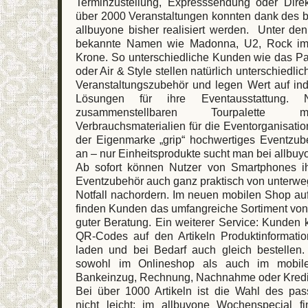
Terminzustellung, Expresssendung oder Direktf
über 2000 Veranstaltungen konnten dank des 
allbuyone bisher realisiert werden. Unter de
bekannte Namen wie Madonna, U2, Rock im 
Krone. So unterschiedliche Kunden wie das P
oder Air & Style stellen natürlich unterschiedli
Veranstaltungszubehör und legen Wert auf ind
Lösungen für ihre Eventausstattung. 
zusammenstellbaren Tourpalette m
Verbrauchsmaterialien für die Eventorganisatio
der Eigenmarke „grip“ hochwertiges Eventzub
an – nur Einheitsprodukte sucht man bei allbuy
Ab sofort können Nutzer von Smartphones ih
Eventzubehör auch ganz praktisch von unterwe
Notfall nachordern. Im neuen mobilen Shop au
finden Kunden das umfangreiche Sortiment von
guter Beratung. Ein weiterer Service: Kunden 
QR-Codes auf den Artikeln Produktinformati
laden und bei Bedarf auch gleich bestellen.
sowohl im Onlineshop als auch im mobi
Bankeinzug, Rechnung, Nachnahme oder Kredit
Bei über 1000 Artikeln ist die Wahl des pa
nicht leicht; im allbuyone Wochenspecial 