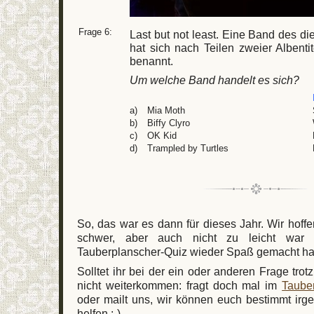
Frage 6:
Last but not least. Eine Band des di
hat sich nach Teilen zweier Albent
benannt.
Um welche Band handelt es sich?
a)
Mia Moth
b)
Biffy Clyro
c)
OK Kid
d)
Trampled by Turtles
So, das war es dann für dieses Jahr. Wir hoffe
schwer, aber auch nicht zu leicht wa
Tauberplanscher-Quiz wieder Spaß gemacht ha
Solltet ihr bei der ein oder anderen Frage tro
nicht weiterkommen: fragt doch mal im
Taube
oder mailt uns, wir können euch bestimmt irg
helfen :-)