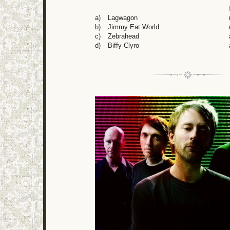
a)
Lagwagon
b)
Jimmy Eat World
c)
Zebrahead
d)
Biffy Clyro