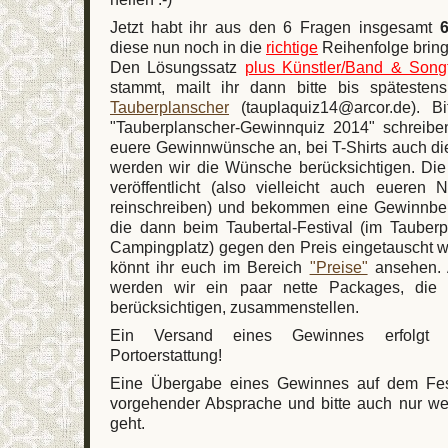
Jetzt habt ihr aus den 6 Fragen insgesamt
diese nun noch in die
richtige
Reihenfolge brin
Den Lösungssatz
plus Künstler/Band & Songt
stammt, mailt ihr dann bitte bis späteste
Tauberplanscher
(tauplaquiz14@arcor.de). Bit
"Tauberplanscher-Gewinnquiz 2014" schreiben
euere Gewinnwünsche an, bei T-Shirts auch di
werden wir die Wünsche berücksichtigen. Di
veröffentlicht (also vielleicht auch eueren
reinschreiben) und bekommen eine Gewinnben
die dann beim Taubertal-Festival (im Tauber
Campingplatz) gegen den Preis eingetauscht w
könnt ihr euch im Bereich
"Preise"
ansehen. 
werden wir ein paar nette Packages, di
berücksichtigen, zusammenstellen.
Ein Versand eines Gewinnes erfolgt
Portoerstattung!
Eine Übergabe eines Gewinnes auf dem Fes
vorgehender Absprache und bitte auch nur we
geht.