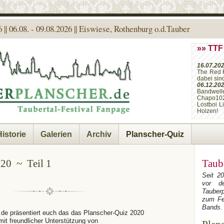
 || 06.08. - 09.08.2026 || Eiswiese, Rothenburg o.d.Tauber
»» TTF
16.07.20
The Red 
dabei sin
06.12.20
Bandwell
Chapo10
Lostboi L
Holzen!
Historie
Galerien
Archiv
Planscher-Quiz
020 ~ Teil 1
Taub
Seit 2
vor de
Tauber
zum Fe
Bands.
.de präsentiert euch das das Planscher-Quiz 2020
mit freundlicher Unterstützung von