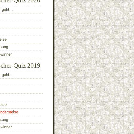
scher-Quiz 2020
 geht...
eise
ösung
ewinner
scher-Quiz 2019
 geht...
eise
nderpreise
ösung
ewinner