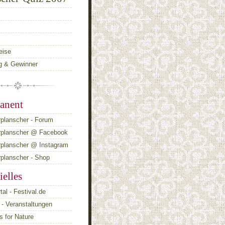
eise
g & Gewinner
anent
planscher - Forum
rplanscher @ Facebook
rplanscher @ Instagram
planscher - Shop
ielles
tal - Festival.de
- Veranstaltungen
 for Nature