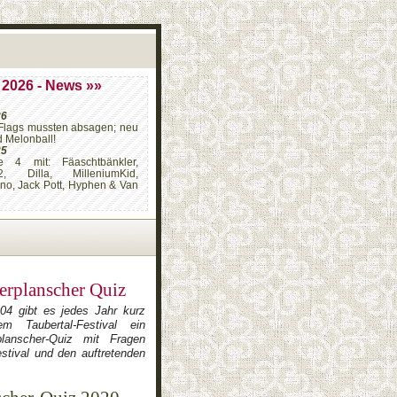
 2026 - News »»
26
Flags mussten absagen; neu
d Melonball!
25
e 4 mit: Fäaschtbänkler,
2, Dilla, MilleniumKid,
ino, Jack Pott, Hyphen & Van
erplanscher Quiz
004 gibt es jedes Jahr kurz
m Taubertal-Festival ein
planscher-Quiz mit Fragen
stival und den auftretenden