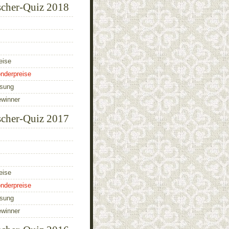
scher-Quiz 2018
eise
nderpreise
ösung
ewinner
scher-Quiz 2017
eise
nderpreise
ösung
ewinner