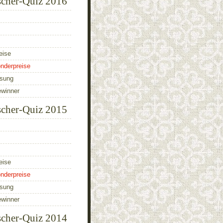
scher-Quiz 2016
eise
nderpreise
ösung
ewinner
scher-Quiz 2015
eise
nderpreise
ösung
ewinner
scher-Quiz 2014