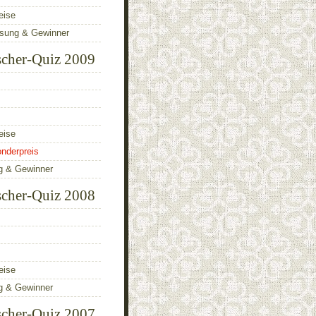
eise
ösung & Gewinner
scher-Quiz 2009
eise
nderpreis
g & Gewinner
scher-Quiz 2008
eise
g & Gewinner
scher-Quiz 2007