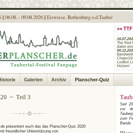
 || 06.08. - 09.08.2026 || Eiswiese, Rothenburg o.d.Tauber
»» TTF
16.07.20
The Red 
dabei sin
06.12.20
Bandwell
Chapo10
Lostboi L
Holzen!
Historie
Galerien
Archiv
Planscher-Quiz
020 ~ Teil 3
Taub
Seit 2
vor de
Tauber
zum Fe
Bands.
.de präsentiert euch das das Planscher-Quiz 2020
mit freundlicher Unterstützung von