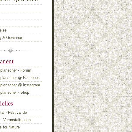
eise
g & Gewinner
anent
planscher - Forum
rplanscher @ Facebook
rplanscher @ Instagram
planscher - Shop
ielles
tal - Festival.de
- Veranstaltungen
 for Nature