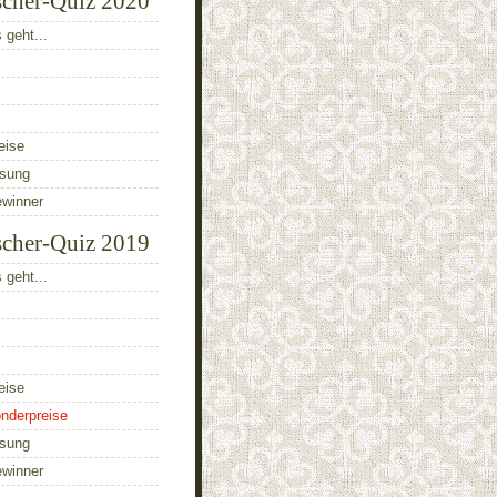
scher-Quiz 2020
 geht...
eise
ösung
ewinner
scher-Quiz 2019
 geht...
eise
nderpreise
ösung
ewinner