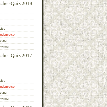
scher-Quiz 2018
eise
nderpreise
ösung
ewinner
scher-Quiz 2017
eise
nderpreise
ösung
ewinner