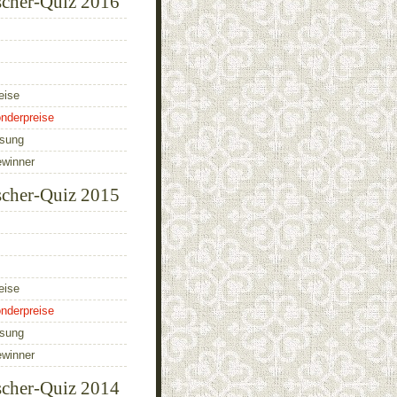
scher-Quiz 2016
eise
nderpreise
ösung
ewinner
scher-Quiz 2015
eise
nderpreise
ösung
ewinner
scher-Quiz 2014