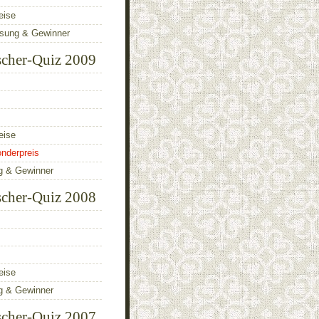
eise
ösung & Gewinner
scher-Quiz 2009
eise
nderpreis
g & Gewinner
scher-Quiz 2008
eise
g & Gewinner
scher-Quiz 2007