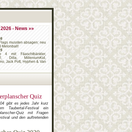
 2026 - News »»
26
Flags mussten absagen; neu
d Melonball!
25
e 4 mit: Fäaschtbänkler,
2, Dilla, MilleniumKid,
ino, Jack Pott, Hyphen & Van
erplanscher Quiz
004 gibt es jedes Jahr kurz
m Taubertal-Festival ein
planscher-Quiz mit Fragen
stival und den auftretenden