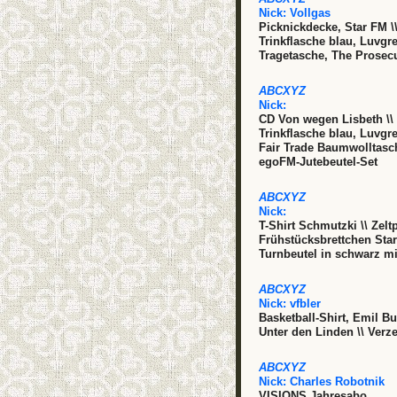
Nick:
Vollgas
Picknickdecke, Star FM \
Trinkflasche blau, Luvgr
Tragetasche, The Prosec
ABCXYZ
Nick:
CD Von wegen Lisbeth \\
Trinkflasche blau, Luvgr
Fair Trade Baumwolltasc
egoFM-Jutebeutel-Set
ABCXYZ
Nick:
T-Shirt Schmutzki \\ Zelt
Frühstücksbrettchen Star
Turnbeutel in schwarz m
ABCXYZ
Nick:
vfbler
Basketball-Shirt, Emil Bu
Unter den Linden \\ Verz
ABCXYZ
Nick:
Charles Robotnik
VISIONS Jahresabo