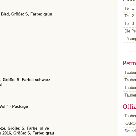
Teil 1
\ Bird, Größe: S, Farbe: grün
Teil 2
Teil 3
Die Pr
Lösun
Perm
Tauber
ll, Größe: S, Farbe: schwarz
Taube
a!
Taube
Tauber
Offiz
Voll" - Package
Tauber
KARO 
oze, Größe: S, Farbe: olive
Sounds
ur 2016, Größe: S, Farbe: grau