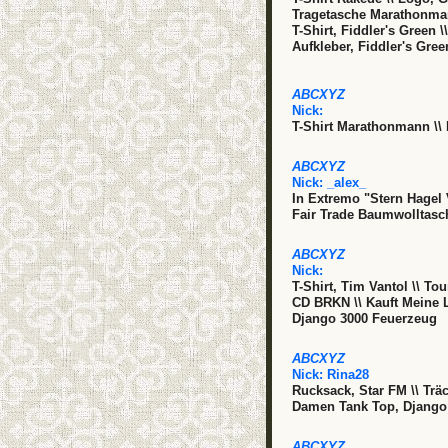
Tragetasche Marathonmann
T-Shirt, Fiddler's Green 
Aufkleber, Fiddler's Gree
ABCXYZ
Nick:
T-Shirt Marathonmann \\ 
ABCXYZ
Nick:
_alex_
In Extremo "Stern Hagel 
Fair Trade Baumwolltasc
ABCXYZ
Nick:
T-Shirt, Tim Vantol \\ To
CD BRKN \\ Kauft Meine 
Django 3000 Feuerzeug
ABCXYZ
Nick:
Rina28
Rucksack, Star FM \\ Trä
Damen Tank Top, Django 
ABCXYZ