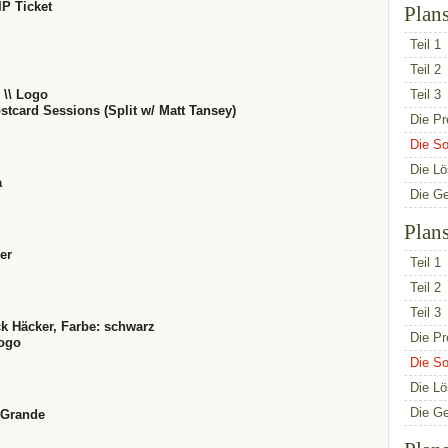
IP Ticket
Plan
Teil 1
Teil 2
 \\ Logo
Teil 3
ostcard Sessions (Split w/ Matt Tansey)
Die Pr
Die So
Die L
a
Die G
Plan
er
Teil 1
Teil 2
Teil 3
ck Häcker, Farbe: schwarz
Die Pr
ogo
Die So
Die L
Die G
 Grande