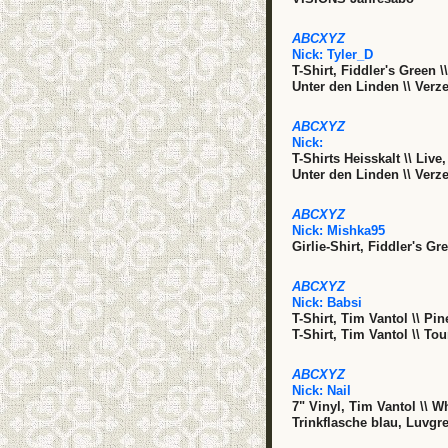
ABCXYZ
Nick:
Tyler_D
T-Shirt, Fiddler's Green 
Unter den Linden \\ Verz
ABCXYZ
Nick:
T-Shirts Heisskalt \\ Liv
Unter den Linden \\ Verz
ABCXYZ
Nick:
Mishka95
Girlie-Shirt, Fiddler's G
ABCXYZ
Nick:
Babsi
T-Shirt, Tim Vantol \\ Pi
T-Shirt, Tim Vantol \\ To
ABCXYZ
Nick:
Nail
7" Vinyl, Tim Vantol \\ Wh
Trinkflasche blau, Luvgr