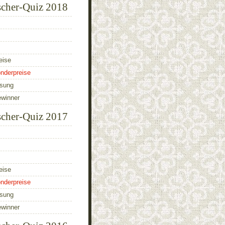
scher-Quiz 2018
eise
nderpreise
ösung
ewinner
scher-Quiz 2017
eise
nderpreise
ösung
ewinner