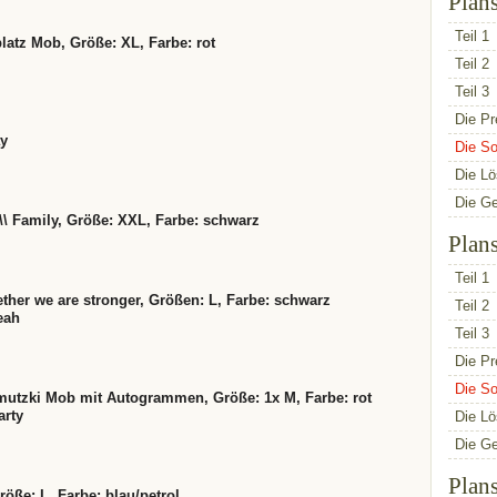
Plan
Teil 1
platz Mob, Größe: XL, Farbe: rot
Teil 2
Teil 3
Die Pr
ay
Die So
Die L
Die G
 \\ Family, Größe: XXL, Farbe: schwarz
Plan
Teil 1
gether we are stronger, Größen: L, Farbe: schwarz
Teil 2
eah
Teil 3
Die Pr
Die So
hmutzki Mob mit Autogrammen, Größe: 1x M, Farbe: rot
arty
Die L
Die G
Plan
röße: L, Farbe: blau/petrol