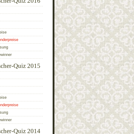
scher-Quiz 2016
eise
nderpreise
ösung
ewinner
scher-Quiz 2015
eise
nderpreise
ösung
ewinner
scher-Quiz 2014