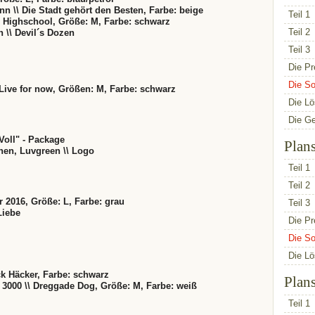
 \\ Die Stadt gehört den Besten, Farbe: beige
Teil 1
\\ Highschool, Größe: M, Farbe: schwarz
Teil 2
n \\ Devil´s Dozen
Teil 3
Die Pr
Die So
Live for now, Größen: M, Farbe: schwarz
Die L
Die G
Voll" - Package
Plan
hen, Luvgreen \\ Logo
Teil 1
Teil 2
ur 2016, Größe: L, Farbe: grau
Teil 3
Liebe
Die Pr
Die So
Die L
ck Häcker, Farbe: schwarz
Plan
3000 \\ Dreggade Dog, Größe: M, Farbe: weiß
Teil 1