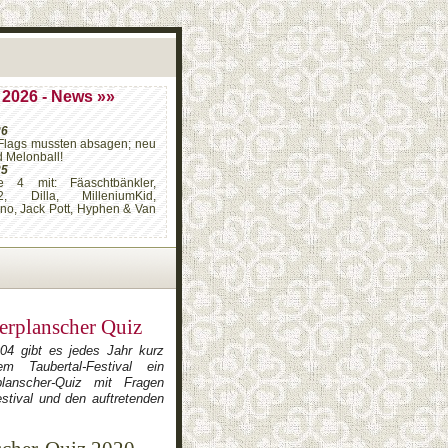
 2026 - News »»
26
Flags mussten absagen; neu
d Melonball!
25
e 4 mit: Fäaschtbänkler,
2, Dilla, MilleniumKid,
ino, Jack Pott, Hyphen & Van
erplanscher Quiz
004 gibt es jedes Jahr kurz
m Taubertal-Festival ein
planscher-Quiz mit Fragen
stival und den auftretenden