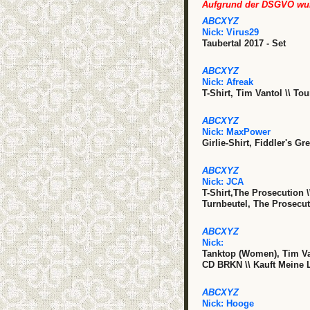
Aufgrund der DSGVO wurd
ABCXYZ
Nick:
Virus29
Taubertal 2017 - Set
ABCXYZ
Nick:
Afreak
T-Shirt, Tim Vantol \\ To
ABCXYZ
Nick:
MaxPower
Girlie-Shirt, Fiddler's G
ABCXYZ
Nick:
JCA
T-Shirt,The Prosecution 
Turnbeutel, The Prosecut
ABCXYZ
Nick:
Tanktop (Women), Tim Van
CD BRKN \\ Kauft Meine 
ABCXYZ
Nick:
Hooge