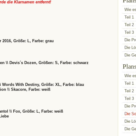
Plan
e die Klarnamen entfernt!
Wie es
Teil 1
Teil 2
Teil 3
Die Pr
ur 2016, Größe: L, Farbe: grau
Die L
Die G
reen \\ Devis´s Dozen, Größen: S, Farbe: schwarz
Plan
Wie es
Teil 1
\\ Words With Destiny, Größe: XL, Farbe: blau
ion \\ Skacore, Farbe: weiß
Teil 2
Teil 3
Die Pr
tol \\ Fox, Größe: L, Farbe: weiß
Die So
Liebe
Die L
Die G