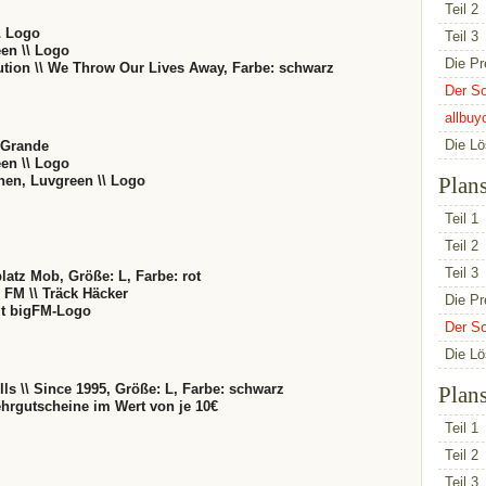
Teil 2
\ Logo
Teil 3
een \\ Logo
Die Pr
ution \\ We Throw Our Lives Away, Farbe: schwarz
Der So
allbuy
Die L
 Grande
een \\ Logo
hen, Luvgreen \\ Logo
Plan
Teil 1
Teil 2
Teil 3
platz Mob, Größe: L, Farbe: rot
 FM \\ Träck Häcker
Die Pr
it bigFM-Logo
Der So
Die L
lls \\ Since 1995, Größe: L, Farbe: schwarz
Plan
ehrgutscheine im Wert von je 10€
Teil 1
Teil 2
Teil 3