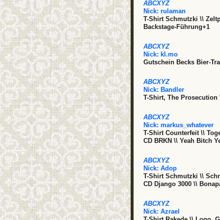
ABCXYZ
Nick:
rulaman
T-Shirt Schmutzki \\ Zelt
Backstage-Führung+1
ABCXYZ
Nick:
kl.mo
Gutschein Becks Bier-Tr
ABCXYZ
Nick:
Bandler
T-Shirt, The Prosecution
ABCXYZ
Nick:
markus_whatever
T-Shirt Counterfeit \\ To
CD BRKN \\ Yeah Bitch Y
ABCXYZ
Nick:
Adop
T-Shirt Schmutzki \\ Sc
CD Django 3000 \\ Bonap
ABCXYZ
Nick:
Azrael
T-Shirt Rakede \\ Logo, G