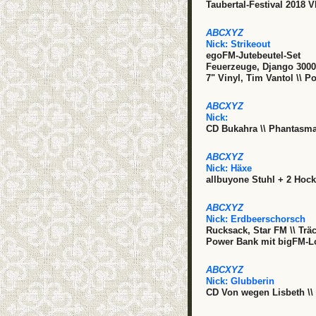
Taubertal-Festival 2018 V
ABCXYZ
Nick:
Strikeout
egoFM-Jutebeutel-Set
Feuerzeuge, Django 3000
7" Vinyl, Tim Vantol \\ P
ABCXYZ
Nick:
CD Bukahra \\ Phantasm
ABCXYZ
Nick:
Häxe
allbuyone Stuhl + 2 Hock
ABCXYZ
Nick:
Erdbeerschorsch
Rucksack, Star FM \\ Trä
Power Bank mit bigFM-L
ABCXYZ
Nick:
Glubberin
CD Von wegen Lisbeth \\