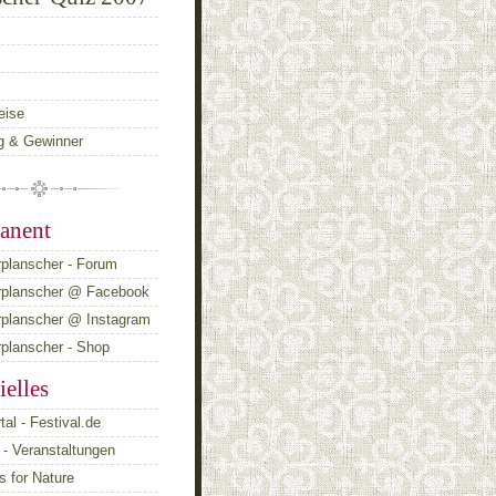
eise
g & Gewinner
anent
planscher - Forum
rplanscher @ Facebook
rplanscher @ Instagram
planscher - Shop
ielles
tal - Festival.de
- Veranstaltungen
 for Nature