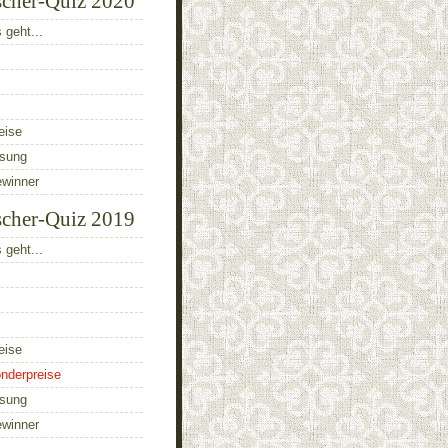
scher-Quiz 2020
 geht...
eise
ösung
ewinner
scher-Quiz 2019
 geht...
eise
nderpreise
ösung
ewinner