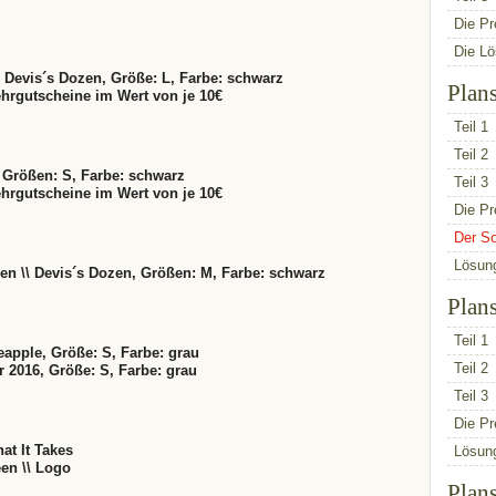
Die Pr
Die L
\\ Devis´s Dozen, Größe: L, Farbe: schwarz
Plan
ehrgutscheine im Wert von je 10€
Teil 1
Teil 2
e, Größen: S, Farbe: schwarz
Teil 3
ehrgutscheine im Wert von je 10€
Die Pr
Der So
Lösun
reen \\ Devis´s Dozen, Größen: M, Farbe: schwarz
Plan
Teil 1
neapple, Größe: S, Farbe: grau
Teil 2
ur 2016, Größe: S, Farbe: grau
Teil 3
Die Pr
at It Takes
Lösun
een \\ Logo
Plan