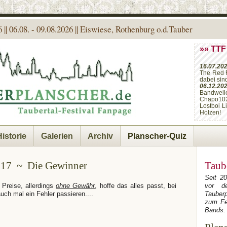
 || 06.08. - 09.08.2026 || Eiswiese, Rothenburg o.d.Tauber
»» TTF
16.07.20
The Red 
dabei sin
06.12.20
Bandwell
Chapo10
Lostboi L
Holzen!
Historie
Galerien
Archiv
Planscher-Quiz
017 ~ Die Gewinner
Taub
Seit 2
 Preise, allerdings
ohne Gewähr
, hoffe das alles passt, bei
vor de
ch mal ein Fehler passieren....
Tauber
zum Fe
Bands.