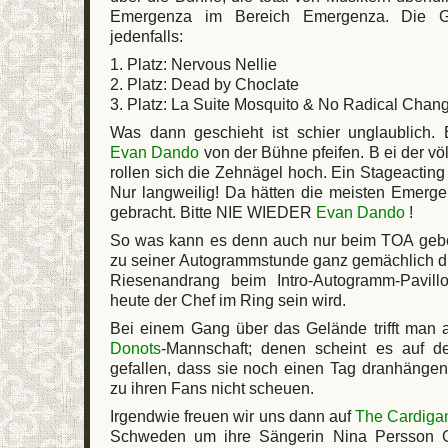
Emergenza im Bereich Emergenza. Die 
jedenfalls:
1. Platz: Nervous Nellie
2. Platz: Dead by Choclate
3. Platz: La Suite Mosquito & No Radical Chan
Was dann geschieht ist schier unglaublich.
Evan Dando
von der Bühne pfeifen. B ei der völ
rollen sich die Zehnägel hoch. Ein Stageacting
Nur langweilig! Da hätten die meisten Emerg
gebracht. Bitte NIE WIEDER
Evan Dando
!
So was kann es denn auch nur beim TOA geb
zu seiner Autogrammstunde ganz gemächlich d
Riesenandrang beim Intro-Autogramm-Pavil
heute der Chef im Ring sein wird.
Bei einem Gang über das Gelände trifft man
Donots
-Mannschaft; denen scheint es auf d
gefallen, dass sie noch einen Tag dranhänge
zu ihren Fans nicht scheuen.
Irgendwie freuen wir uns dann auf
The Cardiga
Schweden um ihre Sängerin Nina Persson 