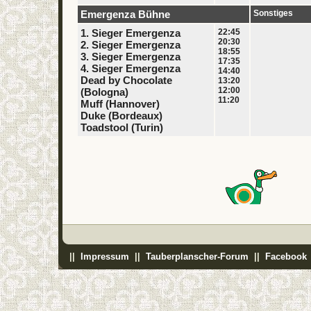
Emergenza Bühne
Sonstiges
1. Sieger Emergenza
22:45
20:30
2. Sieger Emergenza
18:55
3. Sieger Emergenza
17:35
4. Sieger Emergenza
14:40
Dead by Chocolate
13:20
12:00
(Bologna)
11:20
Muff (Hannover)
Duke (Bordeaux)
Toadstool (Turin)
||
Impressum
||
Tauberplanscher-Forum
||
Facebook