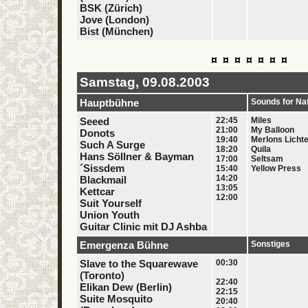
BSK (Zürich)
Jove (London)
Bist (München)
¤ ¤ ¤ ¤ ¤ ¤ ¤
Samstag, 09.08.2003
Hauptbühne
Sounds for Na
Seeed
22:45
Miles
21:00
My Balloon
Donots
19:40
Merlons Licht
Such A Surge
18:20
Quila
Hans Söllner & Bayman
17:00
Seltsam
´Sissdem
15:40
Yellow Press
14:20
Blackmail
13:05
Kettcar
12:00
Suit Yourself
Union Youth
Guitar Clinic mit DJ Ashba
Emergenza Bühne
Sonstiges
Slave to the Squarewave
00:30
(Toronto)
22:40
Elikan Dew (Berlin)
22:15
Suite Mosquito
20:40