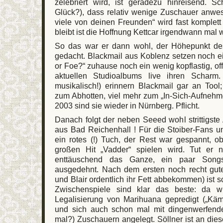
zelebriert wird, ist geradezu hinreisend. 
Glück?), dass relativ wenige Zuschauer anwe
viele von deinen Freunden“ wird fast komplet
bleibt ist die Hoffnung Kettcar irgendwann mal 
So das war er dann wohl, der Höhepunkt des
gedacht. Blackmail aus Koblenz setzen noch ein
or Foe?“ zuhause noch ein wenig kopflastig, o
aktuellen Studioalbums live ihren Scharm. 
musikalisch!) erinnern Blackmail gar an Tool
zum Abhotten, viel mehr zum „In-Sich-Aufnehm
2003 sind sie wieder in Nürnberg. Pflicht.
Danach folgt der neben Seeed wohl strittigste
aus Bad Reichenhall ! Für die Stoiber-Fans u
ein rotes (!) Tuch, der Rest war gespannt, o
großen Hit „Vadder“ spielen wird. Tut er n
enttäuschend das Ganze, ein paar Songs
ausgedehnt. Nach dem ersten noch recht gut
und Blair ordentlich ihr Fett abbekommen) ist sc
Zwischenspiele sind klar das beste: da w
Legalisierung von Marihuana gepredigt („Kämp
und sich auch schon mal mit dingenwerfen
mal?) Zuschauern angelegt. Söllner ist an die