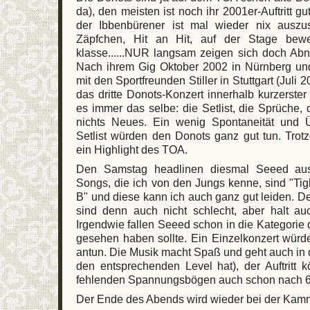
da), den meisten ist noch ihr 2001er-Auftritt g
der Ibbenbürener ist mal wieder nix ausz
Zäpfchen, Hit an Hit, auf der Stage bewe
klasse......NUR langsam zeigen sich doch Ab
Nach ihrem Gig Oktober 2002 in Nürnberg u
mit den Sportfreunden Stiller in Stuttgart (Juli 2
das dritte Donots-Konzert innerhalb kurzerster
es immer das selbe: die Setlist, die Sprüche
nichts Neues. Ein wenig Spontaneität und 
Setlist würden den Donots ganz gut tun. Trot
ein Highlight des TOA.
Den Samstag headlinen diesmal Seeed aus 
Songs, die ich von den Jungs kenne, sind "Tig
B" und diese kann ich auch ganz gut leiden. De
sind denn auch nicht schlecht, aber halt au
Irgendwie fallen Seeed schon in die Kategorie
gesehen haben sollte. Ein Einzelkonzert würd
antun. Die Musik macht Spaß und geht auch in
den entsprechenden Level hat), der Auftritt
fehlenden Spannungsbögen auch schon nach 60
Der Ende des Abends wird wieder bei der Kam