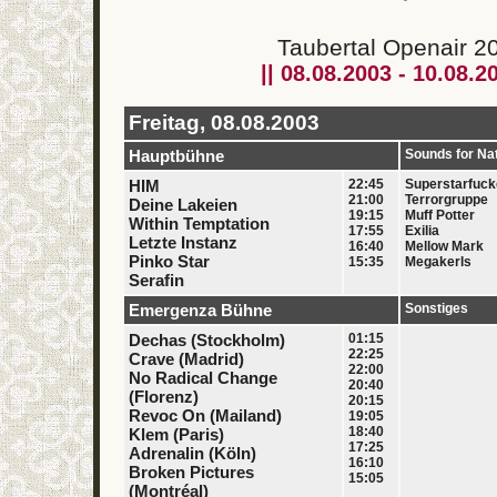
Taubertal Openair 2
|| 08.08.2003 - 10.08.20
Freitag, 08.08.2003
Hauptbühne
Sounds for Na
HIM
22:45
Superstarfuck
21:00
Terrorgruppe
Deine Lakeien
19:15
Muff Potter
Within Temptation
17:55
Exilia
Letzte Instanz
16:40
Mellow Mark
Pinko Star
15:35
Megakerls
Serafin
Emergenza Bühne
Sonstiges
Dechas (Stockholm)
01:15
22:25
Crave (Madrid)
22:00
No Radical Change
20:40
(Florenz)
20:15
Revoc On (Mailand)
19:05
18:40
Klem (Paris)
17:25
Adrenalin (Köln)
16:10
Broken Pictures
15:05
(Montréal)