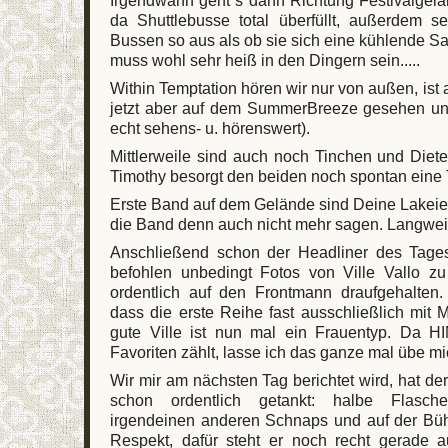
da Shuttlebusse total überfüllt, außerdem 
Bussen so aus als ob sie sich eine kühlende 
muss wohl sehr heiß in den Dingern sein.....
Within Temptation hören wir nur von außen, ist 
jetzt aber auf dem SummerBreeze gesehen und
echt sehens- u. hörenswert).
Mittlerweile sind auch noch Tinchen und Diet
Timothy besorgt den beiden noch spontan eine 
Erste Band auf dem Gelände sind Deine Lakei
die Band denn auch nicht mehr sagen. Langweil
Anschließend schon der Headliner des Tages
befohlen unbedingt Fotos von Ville Vallo z
ordentlich auf den Frontmann draufgehalten. 
dass die erste Reihe fast ausschließlich mit 
gute Ville ist nun mal ein Frauentyp. Da H
Favoriten zählt, lasse ich das ganze mal übe mi
Wir mir am nächsten Tag berichtet wird, hat de
schon ordentlich getankt: halbe Flasch
irgendeinen anderen Schnaps und auf der Büh
Respekt, dafür steht er noch recht gerade 