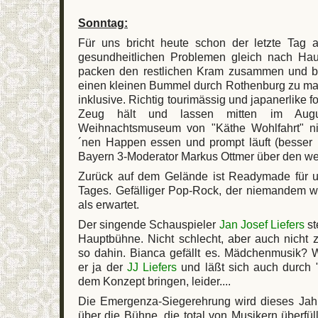
Sonntag:
Für uns bricht heute schon der letzte Tag 
gesundheitlichen Problemen gleich nach Hau
packen den restlichen Kram zusammen und be
einen kleinen Bummel durch Rothenburg zu mac
inklusive. Richtig tourimässig und japanerlike f
Zeug hält und lassen mitten im Aug
Weihnachtsmuseum von "Käthe Wohlfahrt" ni
´nen Happen essen und prompt läuft (besser k
Bayern 3-Moderator Markus Ottmer über den we
Zurück auf dem Gelände ist Readymade für u
Tages. Gefälliger Pop-Rock, der niemandem w
als erwartet.
Der singende Schauspieler
Jan Josef Liefers
st
Hauptbühne. Nicht schlecht, aber auch nicht 
so dahin. Bianca gefällt es. Mädchenmusik? W
er ja der
JJ Liefers
und läßt sich auch durch "
dem Konzept bringen, leider....
Die Emergenza-Siegerehrung wird dieses Jahr
über die Bühne, die total von Musikern überfüll