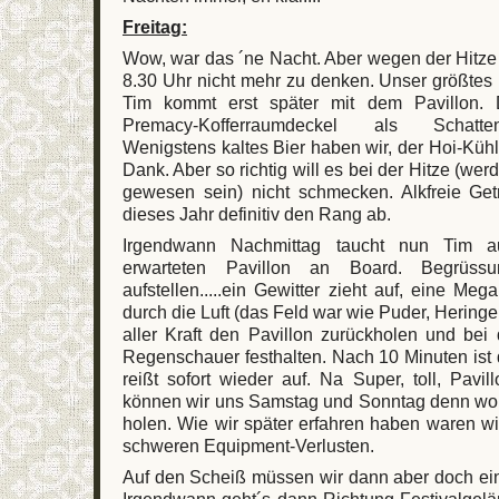
Freitag:
Wow, war das ´ne Nacht. Aber wegen der Hitze i
8.30 Uhr nicht mehr zu denken. Unser größtes 
Tim kommt erst später mit dem Pavillon
Premacy-Kofferraumdeckel als Schatte
Wenigstens kaltes Bier haben wir, der Hoi-Küh
Dank. Aber so richtig will es bei der Hitze (w
gewesen sein) nicht schmecken. Alkfreie Ge
dieses Jahr definitiv den Rang ab.
Irgendwann Nachmittag taucht nun Tim a
erwarteten Pavillon an Board. Begrüssun
aufstellen.....ein Gewitter zieht auf, eine Meg
durch die Luft (das Feld war wie Puder, Heringe 
aller Kraft den Pavillon zurückholen und be
Regenschauer festhalten. Nach 10 Minuten ist 
reißt sofort wieder auf. Na Super, toll, Pavil
können wir uns Samstag und Sonntag denn wo
holen. Wie wir später erfahren haben waren wir
schweren Equipment-Verlusten.
Auf den Scheiß müssen wir dann aber doch ein
Irgendwann geht´s dann Richtung Festivalgelä