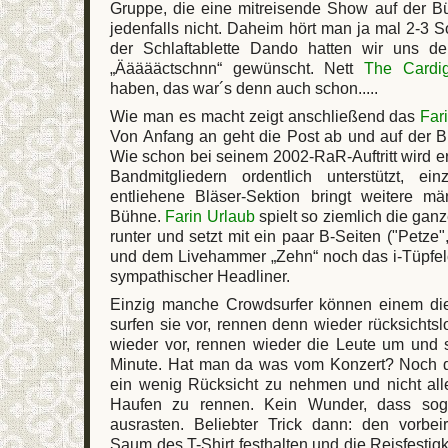
Gruppe, die eine mitreisende Show auf der Bü
jedenfalls nicht. Daheim hört man ja mal 2-3
der Schlaftablette Dando hatten wir uns 
„Äääääctschnn“ gewünscht. Nett
The Cardi
haben, das war´s denn auch schon.....
Wie man es macht zeigt anschließend das
Far
Von Anfang an geht die Post ab und auf der 
Wie schon bei seinem 2002-RaR-Auftritt wird e
Bandmitgliedern ordentlich unterstützt, e
entliehene Bläser-Sektion bringt weitere m
Bühne.
Farin Urlaub
spielt so ziemlich die gan
runter und setzt mit ein paar B-Seiten ("Petze
und dem Livehammer „Zehn“ noch das i-Tüpfel
sympathischer Headliner.
Einzig manche Crowdsurfer können einem di
surfen sie vor, rennen denn wieder rücksichtsl
wieder vor, rennen wieder die Leute um und
Minute. Hat man da was vom Konzert? Noch d
ein wenig Rücksicht zu nehmen und nicht al
Haufen zu rennen. Kein Wunder, dass soga
ausrasten. Beliebter Trick dann: den vorbe
Saum des T-Shirt festhalten und die Reisfestigkei