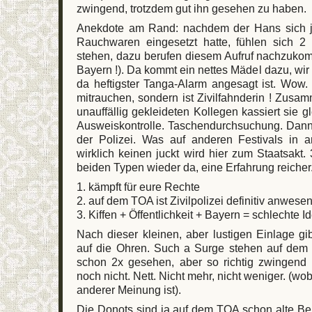
zwingend, trotzdem gut ihn gesehen zu haben.
Anekdote am Rand: nachdem der Hans sich 
Rauchwaren eingesetzt hatte, fühlen sich 2
stehen, dazu berufen diesem Aufruf nachzukom
Bayern !). Da kommt ein nettes Mädel dazu, wir g
da heftigster Tanga-Alarm angesagt ist. Wow. 
mitrauchen, sondern ist Zivilfahnderin ! Zus
unauffällig gekleideten Kollegen kassiert sie g
Ausweiskontrolle. Taschendurchsuchung. Dan
der Polizei. Was auf anderen Festivals in 
wirklich keinen juckt wird hier zum Staatsakt.
beiden Typen wieder da, eine Erfahrung reicher.
1. kämpft für eure Rechte
2. auf dem TOA ist Zivilpolizei definitiv anwese
3. Kiffen + Öffentlichkeit + Bayern = schlechte I
Nach dieser kleinen, aber lustigen Einlage gi
auf die Ohren. Such a Surge stehen auf dem Z
schon 2x gesehen, aber so richtig zwingend 
noch nicht. Nett. Nicht mehr, nicht weniger. (wo
anderer Meinung ist).
Die Donots sind ja auf dem TOA schon alte Be