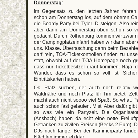
Donnerstag:
Im Gegensatz zu den letzten Jahren fahren w
schon am Donnerstag los, auf dem oberen Cam
die Boardy-Party bei Tyler_D steigen. Also rei
aber dann am Donnerstag oben schon so voll
gedacht. Durch Rothenburg kommen wir zwar no
der Campingplatzeinfahrt haben wir dann aber 
uns. Klasse. Überraschung dann beim Bezahlen
darf rein, TOA-Ticketkontrollen finden zu uns
statt, obwohl auf der TOA-Homepage noch gr
dass nur Ticketbesitzer drauf kommen. Naja, d
Wunder, dass es schon so voll ist. Sicher 
Eintrittskarten haben.
Ok, Platz suchen, der auch noch relativ we
Waldnähe und noch Platz für Tim bietet. Zelt
macht auch nicht soooo viel Spaß. So what. Par
auch schon fast gelaufen. Mist. Aber dafür gibt
so was wie ein Partyzelt. Die Organisa
(Ansbach) haben da echt eine nette Freiluft
Getränken zu zivilen Preisen (Becks 2 Euro). 
DJs noch lange. Bei der Kammerparty landen
Nächten immer, eh klar....