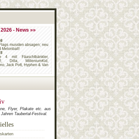
 2026 - News »»
26
Flags mussten absagen; neu
d Melonball!
25
e 4 mit: Fäaschtbänkler,
2, Dilla, MilleniumKid,
ino, Jack Pott, Hyphen & Van
iv
ne, Flyer, Plakate etc. aus
 Jahren Taubertal-Festival.
ielles
tskarten