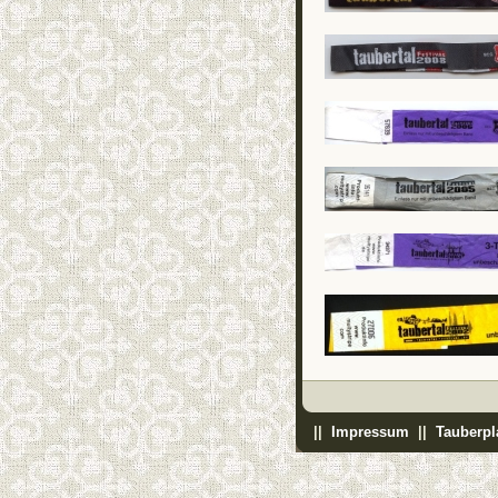
||
Impressum
||
Tauberpl