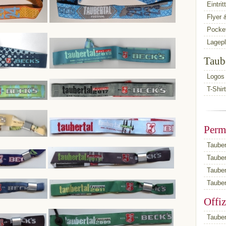
Eintri
Flyer 
Pocket
Lagep
Taub
Logos
T-Shir
Perm
Tauber
Taube
Taube
Tauber
Offiz
Tauber