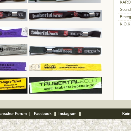
KARO 
Sounds
Emerg
K.O.K.
anscher-Forum
||
Facebook
||
Instagram
||
Kein