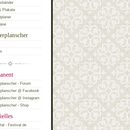
ttsbänder
& Plakate
planer
läne
erplanscher
ts
anent
planscher - Forum
rplanscher @ Facebook
rplanscher @ Instagram
planscher - Shop
ielles
tal - Festival.de