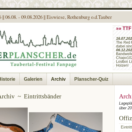
 || 06.08. - 09.08.2026 || Eiswiese, Rothenburg o.d.Tauber
»» TTF
16.07.20
The Red 
dabei sin
06.12.20
Bandwell
Chapo10
Lostboi L
Holzen!
Historie
Galerien
Archiv
Planscher-Quiz
rchiv ~ Eintrittsbänder
Arch
Lageplä
über 20
Offiz
Eintrit