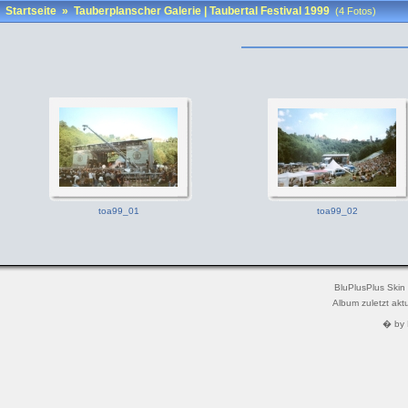
Startseite
»
Tauberplanscher Galerie | Taubertal Festival 1999
(4 Fotos)
toa99_01
toa99_02
BluPlusPlus Skin
Album zuletzt akt
� by 